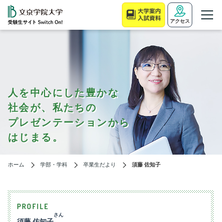
アクセス
人を中心にした豊かな
社会が、私たちの
プレゼンテーションから
はじまる。
ホーム
学部・学科
卒業生だより
須藤 佐知子
PROFILE
さん
須藤 佐知子