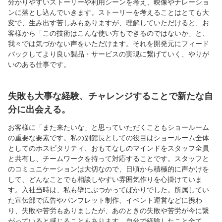
分かりやすいストーリーや利用シーンを考え、映像やナレーショ
ンに落とし込んでいきます。ストーリーを考えることはとても大
変で、生み出す苦しみもありますが、理解していただけると、お
客様から「この技術はこんな使い方もできるのではないか」と、
我々では気づかない声をいただけます。それを開発元にフィード
バックしてより良い製品・サービスの実現に繋げていく、やりが
いのある仕事です。
失敗も大事な経験、チャレンジすることで新たな自
分に出会える。
お客様に「また来たいな」と思っていただくこともショールーム
の重要な要素です。私の副館長としての役目はショールーム全体
としてのホスピタリティ、おもてなしのマインドをスタッフ全員
と共有し、チームワークを持って対応することです。スタッフと
のコミュニケーションは大切なので、日頃から積極的に声かけを
して、どんなことでも相談しやすい雰囲気作りを心掛けていま
す。入社当時は、私も壁にぶつかってばかりでした。所属してい
た宣伝部で広告やパンフレット制作、イベント運営などに携わ
り、失敗や苦労もありましたが、あのときの失敗や苦労が今に繋
がっていると感じることもあります。自分で経験したこと全て