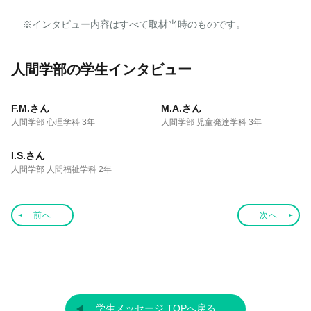
※インタビュー内容はすべて取材当時のものです。
人間学部
人間学部
心理学への興味から 始ま
“先生になりたい”から 始
った大学生活。 行動でき
まった進路が、 大学で大
人間学部の学生インタビュー
る自分へ
きく広がった
人間学部
“福祉を学びたい”という
F.M.さん
想いが、 自分を大きく変
M.A.さん
人間学部 心理学科 3年
えてくれた
人間学部 児童発達学科 3年
I.S.さん
人間学部 人間福祉学科 2年
前へ
次へ
学生メッセージ TOPへ戻る