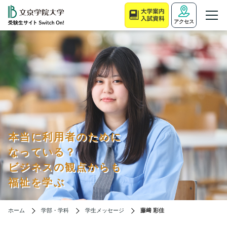
アクセス
本当に利用者のために
なっている？
ビジネスの観点からも
福祉を学ぶ
ホーム
学部・学科
学生メッセージ
藤﨑 彩佳