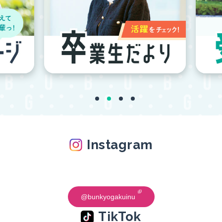
Instagram
@bunkyogakuinu
TikTok