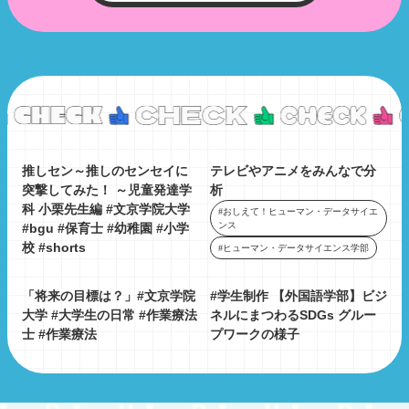
推しセン～推しのセンセイに
テレビやアニメをみんなで分
突撃してみた！ ～児童発達学
析
科 小栗先生編 #文京学院大学
#おしえて！ヒューマン・データサイエ
ンス
#bgu #保育士 #幼稚園 #小学
校 #shorts
#ヒューマン・データサイエンス学部
「将来の目標は？」#文京学院
#学生制作 【外国語学部】ビジ
大学 #大学生の日常 #作業療法
ネルにまつわるSDGs グルー
士 #作業療法
プワークの様子