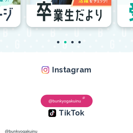
Instagram
@bunkyogakuinu
TikTok
@bunkyogakuinu