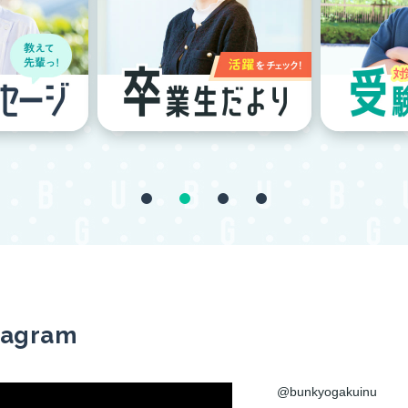
tagram
@bunkyogakuinu