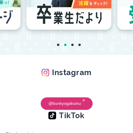
Instagram
@bunkyogakuinu
TikTok