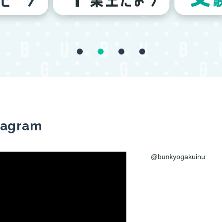
tagram
@bunkyogakuinu