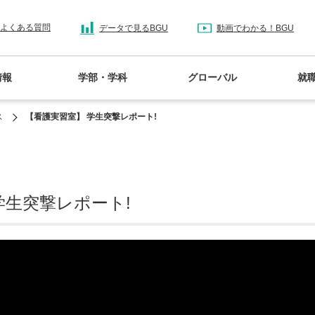
よくある質問
データで見るBGU
動画でわかる！BGU
情報
学部・学科
グローバル
就
ス
【看護実習室】 学生突撃レポート!
学生突撃レポート!