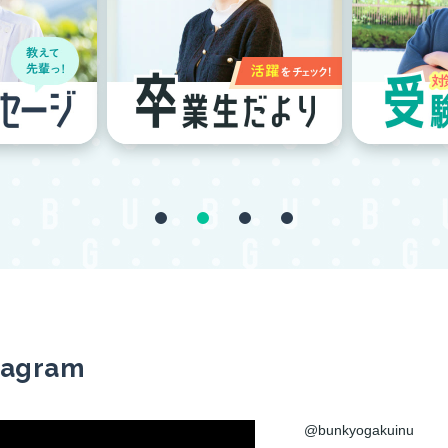
tagram
@bunkyogakuinu