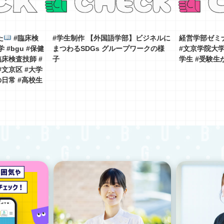
た
#臨床検
#学生制作 【外国語学部】ビジネルに
経営学部ゼミ
 #bgu #保健
まつわるSDGs グループワークの様
#文京学院大学 
臨床検査技師 #
子
学生 #受験生
#文京区 #大学
の日常 #高校生