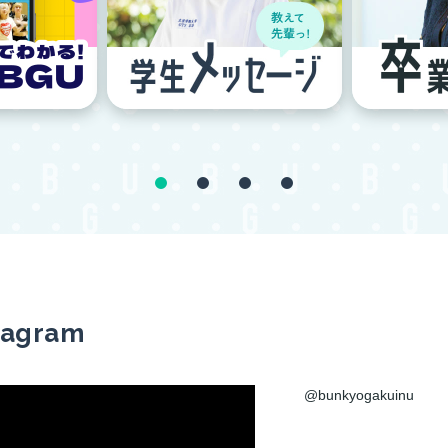
tagram
@bunkyogakuinu