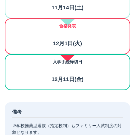
会）
11月14日(土)
【出願資格】
・高等学校長の推薦を得た方
合格発表
・2027年3月卒業見込みの方、および2025年3月以降高等
学校を卒業した方
12月1日(火)
・全体の学習成績の状況（評定平均値）3.0以上。
【試験会場】
入学手続締切日
本郷キャンパス
12月11日(金)
備考
※学校推薦型選抜（指定校制）もファミリー入試制度の対
象となります。