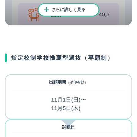
さらに詳しく見る
指定校制学校推薦型選抜（専願制）
出願期間
（消印有効）
備考
11月1日(日)〜
※下記の資格検定試験に合格している場合、資格の難易度
11月5日(木)
に応じて5点～10点を加点します。
対象：統計検定（3級以上）、数検（実用数学技能検定）
準1級以上、ITパスポート試験、簿記検定3級以上（日本商
試験日
工会議所）、簿記実務検定2級以上（全国商業高等学校協
会）、情報処理検定試験2級以上（全国商業高等学校協